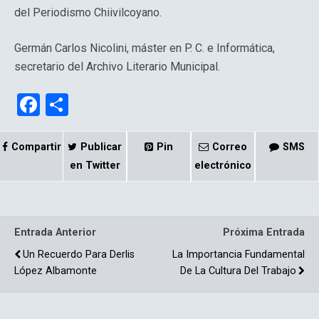
del Periodismo Chiivilcoyano.
Germán Carlos Nicolini, máster en P. C. e Informática,
secretario del Archivo Literario Municipal.
F
C
a
o
ce
m
Compartir
Publicar
Pin
Correo
SMS
b
p
en Twitter
electrónico
o
ar
o
tir
Entrada Anterior
Próxima Entrada
k
Un Recuerdo Para Derlis
La Importancia Fundamental
López Albamonte
De La Cultura Del Trabajo