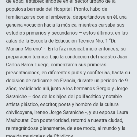
de edad, estableciéndose en el sector urbano de la
populosa barriada del Hospital. Pronto, hubo de
familiarizarse con el ambiente, despertándose en él, una
genuina vocación hacia la música, mientras cursaba sus
estudios primarios y secundarios – estos últimos, en las
aulas de la Escuela de Educación Técnica Nro. 1 “Dr.
Mariano Moreno” -. En la faz musical, inició entonces, su
preparación técnica, bajo la conducción del maestro Juan
Carlos Barca. Luego, comenzaron sus primeras
presentaciones, en diferentes pubs y confiterías, hasta su
decisión de radicarse en Francia, durante un período de 9
años; residiendo allí, junto a los hermanos Sergio y Jorge
Saraniche – dos de los hijos del polifacético y notable
artista plástico, escritor, poeta y hombre de la cultura
chivilcoyana, Ireneo Jorge Saraniche -, y su esposa Laura
Mauhourat. Con posterioridad, retornó a nuestra ciudad,
reintegrándose plenamente, de ese modo, al mundo y la
movida musicales, de Chivilcoy.