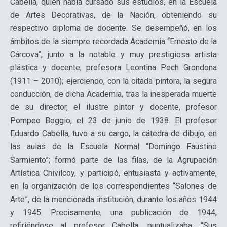
Cabella, quien había cursado sus estudios, en la Escuela
de Artes Decorativas, de la Nación, obteniendo su
respectivo diploma de docente. Se desempeñó, en los
ámbitos de la siempre recordada Academia “Ernesto de la
Cárcova”, junto a la notable y muy prestigiosa artista
plástica y docente, profesora Leontina Poch Grondona
(1911 – 2010); ejerciendo, con la citada pintora, la segura
conducción, de dicha Academia, tras la inesperada muerte
de su director, el ilustre pintor y docente, profesor
Pompeo Boggio, el 23 de junio de 1938. El profesor
Eduardo Cabella, tuvo a su cargo, la cátedra de dibujo, en
las aulas de la Escuela Normal “Domingo Faustino
Sarmiento”; formó parte de las filas, de la Agrupación
Artística Chivilcoy, y participó, entusiasta y activamente,
en la organización de los correspondientes “Salones de
Arte”, de la mencionada institución, durante los años 1944
y 1945. Precisamente, una publicación de 1944,
refiriéndose al profesor Cabella, puntualizaba: “Sus