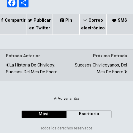
F
C
a
o
ce
m
Compartir
Publicar
Pin
Correo
SMS
b
p
en Twitter
electrónico
o
ar
o
tir
Entrada Anterior
Próxima Entrada
k
La Historia De Chivilcoy:
Sucesos Chivilcoyanos, Del
Sucesos Del Mes De Enero…
Mes De Enero
Volver arriba
Móvil
Escritorio
Todos los derechos reservados