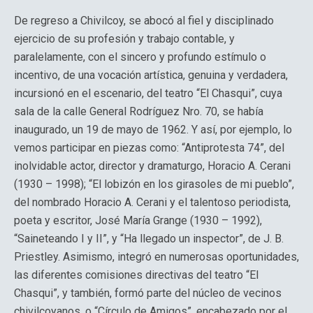
De regreso a Chivilcoy, se abocó al fiel y disciplinado
ejercicio de su profesión y trabajo contable, y
paralelamente, con el sincero y profundo estímulo o
incentivo, de una vocación artística, genuina y verdadera,
incursionó en el escenario, del teatro “El Chasqui”, cuya
sala de la calle General Rodríguez Nro. 70, se había
inaugurado, un 19 de mayo de 1962. Y así, por ejemplo, lo
vemos participar en piezas como: “Antiprotesta 74”, del
inolvidable actor, director y dramaturgo, Horacio A. Cerani
(1930 – 1998); “El lobizón en los girasoles de mi pueblo”,
del nombrado Horacio A. Cerani y el talentoso periodista,
poeta y escritor, José María Grange (1930 – 1992),
“Saineteando I y II”, y “Ha llegado un inspector”, de J. B.
Priestley. Asimismo, integró en numerosas oportunidades,
las diferentes comisiones directivas del teatro “El
Chasqui”, y también, formó parte del núcleo de vecinos
chivilcoyanos, o “Círculo de Amigos”, encabezado por el