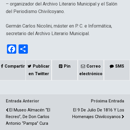
– organizador del Archivo Literario Municipal y el Salón
del Periodismo Chivilcoyano.
Germán Carlos Nicolini, máster en P. C. e Informática,
secretario del Archivo Literario Municipal.
F
C
a
o
ce
m
Compartir
Publicar
Pin
Correo
SMS
b
p
en Twitter
electrónico
o
ar
o
tir
Entrada Anterior
Próxima Entrada
k
El Museo Almacén “El
El 9 De Julio De 1816 Y Los
Recreo”, De Don Carlos
Homenajes Chivilcoyanos
Antonio “Pampa” Cura