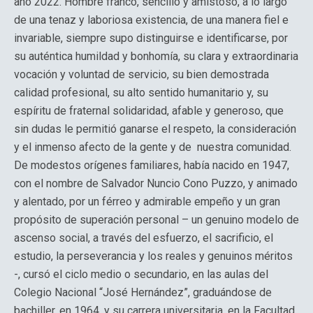
año 2022. Hombre franco, sencillo y amistoso, a lo largo
de una tenaz y laboriosa existencia, de una manera fiel e
invariable, siempre supo distinguirse e identificarse, por
su auténtica humildad y bonhomía, su clara y extraordinaria
vocación y voluntad de servicio, su bien demostrada
calidad profesional, su alto sentido humanitario y, su
espíritu de fraternal solidaridad, afable y generoso, que
sin dudas le permitió ganarse el respeto, la consideración
y el inmenso afecto de la gente y de nuestra comunidad.
De modestos orígenes familiares, había nacido en 1947,
con el nombre de Salvador Nuncio Cono Puzzo, y animado
y alentado, por un férreo y admirable empeño y un gran
propósito de superación personal – un genuino modelo de
ascenso social, a través del esfuerzo, el sacrificio, el
estudio, la perseverancia y los reales y genuinos méritos
-, cursó el ciclo medio o secundario, en las aulas del
Colegio Nacional “José Hernández”, graduándose de
bachiller, en 1964, y su carrera universitaria, en la Facultad