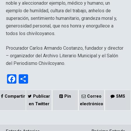
noble y aleccionador ejemplo, médico y humano; un
ejemplo de humildad, cultura del trabajo, anhelos de
superación, sentimiento humanitario, grandeza moral y,
generosidad personal, que nos honra y enorgullece a
todos los chivilcoyanos.
Procurador Carlos Armando Costanzo, fundador y director
– organizador del Archivo Literario Municipal y el Salón
del Periodismo Chivilcoyano.
F
C
a
o
ce
m
Compartir
Publicar
Pin
Correo
SMS
b
p
en Twitter
electrónico
o
ar
o
tir