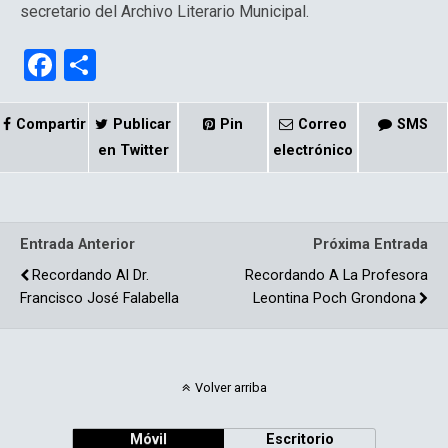
secretario del Archivo Literario Municipal.
F
C
a
o
ce
m
Compartir
Publicar
Pin
Correo
SMS
b
p
en Twitter
electrónico
o
ar
o
tir
Entrada Anterior
Próxima Entrada
k
Recordando Al Dr.
Recordando A La Profesora
Francisco José Falabella
Leontina Poch Grondona
Volver arriba
Móvil
Escritorio