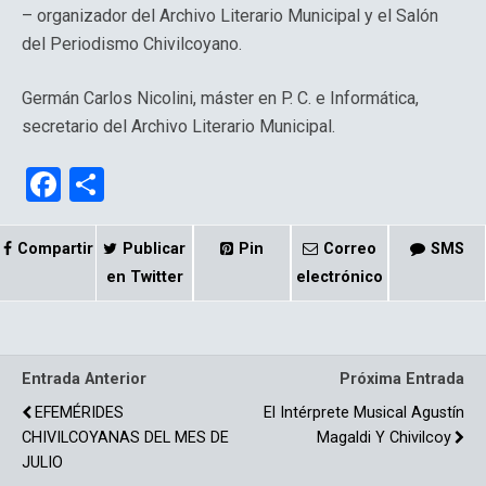
– organizador del Archivo Literario Municipal y el Salón
del Periodismo Chivilcoyano.
Germán Carlos Nicolini, máster en P. C. e Informática,
secretario del Archivo Literario Municipal.
F
C
a
o
ce
m
Compartir
Publicar
Pin
Correo
SMS
b
p
en Twitter
electrónico
o
ar
o
tir
Entrada Anterior
Próxima Entrada
k
EFEMÉRIDES
El Intérprete Musical Agustín
CHIVILCOYANAS DEL MES DE
Magaldi Y Chivilcoy
JULIO