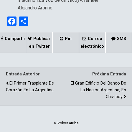
matutino «La Voz de Chivilcoy», Ismael
Alejandro Aronne.
F
C
a
o
ce
m
Compartir
Publicar
Pin
Correo
SMS
b
p
en Twitter
electrónico
o
ar
o
tir
Entrada Anterior
Próxima Entrada
k
El Primer Trasplante De
El Gran Edificio Del Banco De
Corazón En La Argentina
La Nación Argentina, En
Chivilcoy
Volver arriba