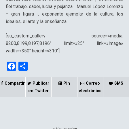
fiel trabajo, saber, lucha y pujanza… Manuel López Lorenzo
– gran figura -, exponente ejemplar de la cultura, los
ideales, el arte y la enseñanza.
[su_custom_gallery source=»media:
8200,8199,8197,8196″ limit=»25″ link=»image»
width=»350″ height=»310″]
F
C
a
o
ce
m
Compartir
Publicar
Pin
Correo
SMS
b
p
en Twitter
electrónico
o
ar
o
tir
k
Volver arriba