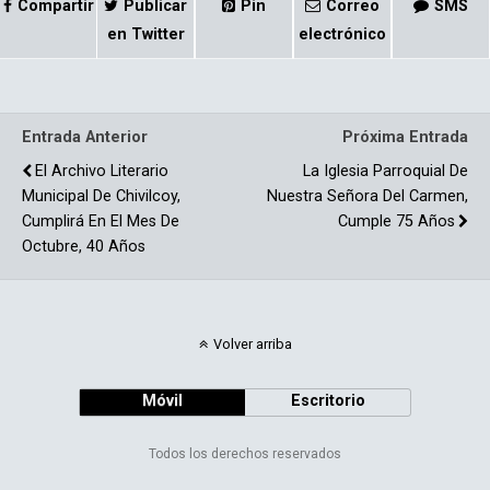
ce
m
Compartir
Publicar
Pin
Correo
SMS
b
p
en Twitter
electrónico
o
ar
o
tir
Entrada Anterior
Próxima Entrada
k
El Archivo Literario
La Iglesia Parroquial De
Municipal De Chivilcoy,
Nuestra Señora Del Carmen,
Cumplirá En El Mes De
Cumple 75 Años
Octubre, 40 Años
Volver arriba
Móvil
Escritorio
Todos los derechos reservados