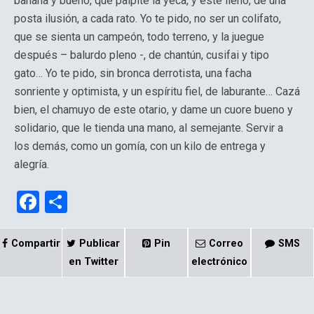
banana y bueno, que palpite la yeca, y esté lleno, de una
posta ilusión, a cada rato. Yo te pido, no ser un colifato,
que se sienta un campeón, todo terreno, y la juegue
después – balurdo pleno -, de chantún, cusifai y tipo
gato… Yo te pido, sin bronca derrotista, una facha
sonriente y optimista, y un espíritu fiel, de laburante… Cazá
bien, el chamuyo de este otario, y dame un cuore bueno y
solidario, que le tienda una mano, al semejante. Servir a
los demás, como un gomía, con un kilo de entrega y
alegría.
F
C
a
o
ce
m
Compartir
Publicar
Pin
Correo
SMS
b
p
en Twitter
electrónico
o
ar