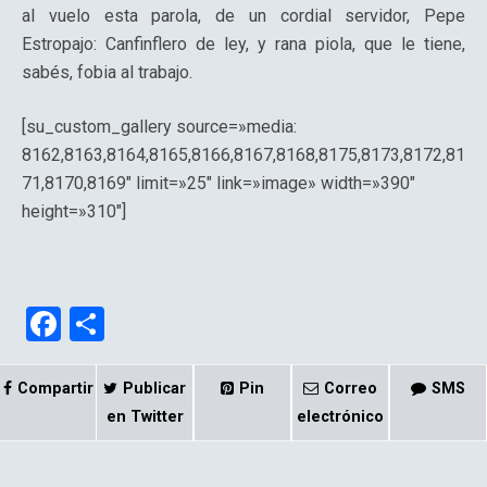
al vuelo esta parola, de un cordial servidor, Pepe
Estropajo: Canfinflero de ley, y rana piola, que le tiene,
sabés, fobia al trabajo.
[su_custom_gallery source=»media:
8162,8163,8164,8165,8166,8167,8168,8175,8173,8172,81
71,8170,8169″ limit=»25″ link=»image» width=»390″
height=»310″]
F
C
a
o
ce
m
Compartir
Publicar
Pin
Correo
SMS
b
p
en Twitter
electrónico
o
ar