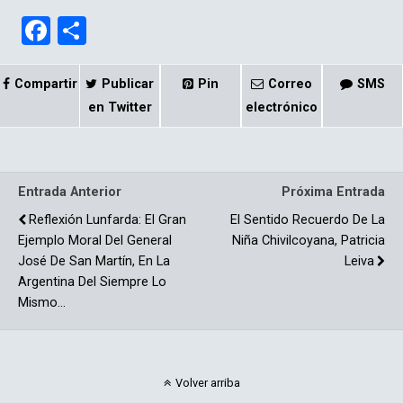
F
C
a
o
ce
m
Compartir
Publicar
Pin
Correo
SMS
b
p
en Twitter
electrónico
o
ar
o
tir
Entrada Anterior
Próxima Entrada
k
Reflexión Lunfarda: El Gran
El Sentido Recuerdo De La
Ejemplo Moral Del General
Niña Chivilcoyana, Patricia
José De San Martín, En La
Leiva
Argentina Del Siempre Lo
Mismo...
Volver arriba