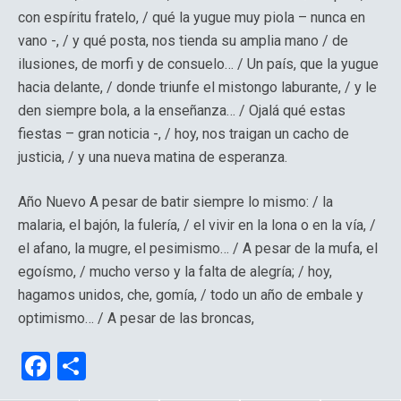
con espíritu fratelo, / qué la yugue muy piola – nunca en
vano -, / y qué posta, nos tienda su amplia mano / de
ilusiones, de morfi y de consuelo… / Un país, que la yugue
hacia delante, / donde triunfe el mistongo laburante, / y le
den siempre bola, a la enseñanza… / Ojalá qué estas
fiestas – gran noticia -, / hoy, nos traigan un cacho de
justicia, / y una nueva matina de esperanza.
Año Nuevo A pesar de batir siempre lo mismo: / la
malaria, el bajón, la fulería, / el vivir en la lona o en la vía, /
el afano, la mugre, el pesimismo… / A pesar de la mufa, el
egoísmo, / mucho verso y la falta de alegría; / hoy,
hagamos unidos, che, gomía, / todo un año de embale y
optimismo… / A pesar de las broncas,
F
C
a
o