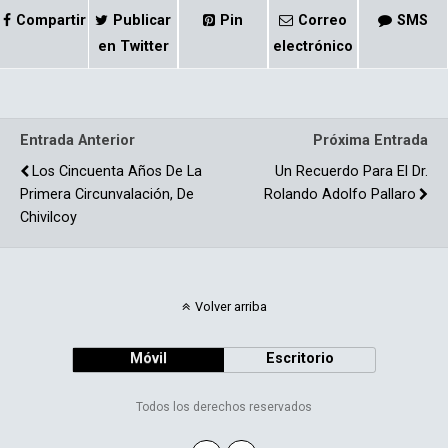
ce
m
Compartir
Publicar
Pin
Correo
SMS
b
p
en Twitter
electrónico
o
ar
o
tir
Entrada Anterior
Próxima Entrada
k
Los Cincuenta Años De La
Un Recuerdo Para El Dr.
Primera Circunvalación, De
Rolando Adolfo Pallaro
Chivilcoy
Volver arriba
Móvil
Escritorio
Todos los derechos reservados