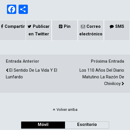
F
C
a
o
ce
m
Compartir
Publicar
Pin
Correo
SMS
b
p
en Twitter
electrónico
o
ar
o
tir
Entrada Anterior
Próxima Entrada
k
El Sentido De La Vida Y El
Los 110 Años Del Diario
Lunfardo
Matutino La Razón De
Chivilcoy
Volver arriba
Móvil
Escritorio