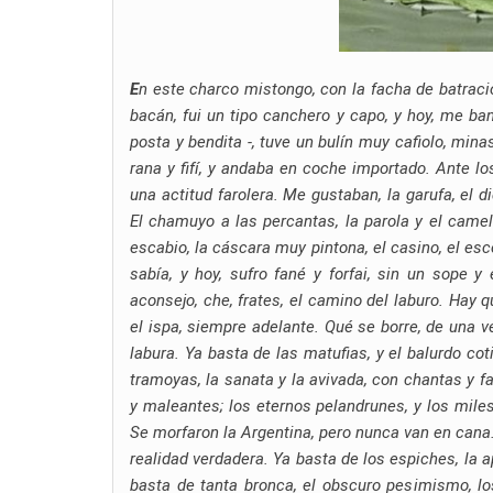
E
n este charco mistongo, con la facha de batraci
bacán, fui un tipo canchero y capo, y hoy, me ba
posta y bendita -, tuve un bulín muy cafiolo, mina
rana y fifí, y andaba en coche importado. Ante lo
una actitud farolera. Me gustaban, la garufa, el
El chamuyo a las percantas, la parola y el camelo;
escabio, la cáscara muy pintona, el casino, el esc
sabía, y hoy, sufro fané y forfai, sin un sope y
aconsejo, che, frates, el camino del laburo. Hay q
el ispa, siempre adelante. Qué se borre, de una ve
labura. Ya basta de las matufias, y el balurdo co
tramoyas, la sanata y la avivada, con chantas y f
y maleantes; los eternos pelandrunes, y los mile
Se morfaron la Argentina, pero nunca van en cana
realidad verdadera. Ya basta de los espiches, la 
basta de tanta bronca, el obscuro pesimismo, l