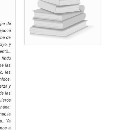
rpa de
 época
iba de
iyo, y
vento…
 lindo
se las
o, les
nidos,
erza y
de las
uleros
anana:
ar, la
da… Ya
amos a