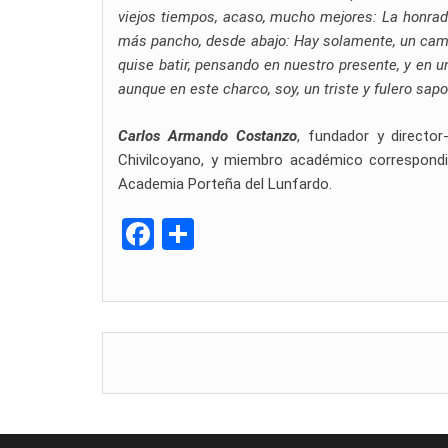
viejos tiempos, acaso, mucho mejores: La honradez,
más pancho, desde abajo: Hay solamente, un camin
quise batir, pensando en nuestro presente, y en 
aunque en este charco, soy, un triste y fulero sapo
Carlos Armando Costanzo
, fundador y director
Chivilcoyano, y miembro académico correspondie
Academia Porteña del Lunfardo.
F
C
a
o
ce
m
b
p
o
ar
o
tir
k