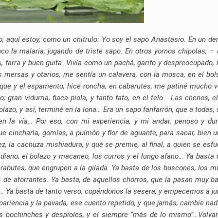
o, aquí estoy, como un chitrulo: Yo soy el sapo Anastasio. En un de
nco la malaria, jugando de triste sapo. En otros yornos chipolas, –
s, farra y buen guita. Vivía como un pachá, garifo y despreocupado, 
s mersas y otarios, me sentía un calavera, con la mosca, en el bols
 dique y el espamento; hice roncha, en cabarutes, me patiné mucho 
 gran vidurria, fiaca piola, y tanto fato, en el telo… Las chenos, el
olazo, y así, terminé en la lona… Era un sapo fanfarrón, que a todas, 
 en la vía… Por eso, con mi experiencia, y mi andar, penoso y dur
ue cincharla, gomías, a pulmón y flor de aguante, para sacar, bien u
z, la cachuza mishiadura, y qué se premie, al final, a quien se esfu
tidiano; el bolazo y macaneo, los curros y el lungo afano… Ya basta 
arabutes, que engrupen a la gilada. Ya basta de los buscones, los m
s de atorrantes. Ya basta, de aquellos chorros, que la pasan muy b
… Ya basta de tanto verso, copándonos la sesera, y empecemos a jun
apariencia y la pavada, ese cuento repetido, y que jamás, cambie na
os bochinches y despioles, y el siempre “más de lo mismo”…Volv