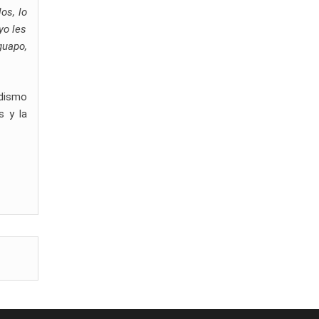
os, lo
yo les
guapo,
odismo
s y la