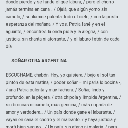
donde pierde y se funde el que labura, / pero el chorro
jamás termina en cana… / Ojalá, que algún yorno sin
camelo, / se ilumine pulenta, todo el cielo, / con la posta
esperanza del mañana. / Y vos, Patria fané y en el
aguante, / encontrés la onda piola y la alegría, / con
justicia, sin chanta ni atorrante, / y el laburo fetén de cada
día.
SOÑAR OTRA ARGENTINA
ESCUCHAME, chabón: Hoy, yo quisiera, / bajo el sol tan
pintón de esta matina, / poder soñar – mi parla lo bocina -,
/ una Patria pulenta y muy fachera. / Soñar, lindo y
profundo, en la piojera, / otra chipola y límpida Argentina, /
sin broncas ni camelo, más genuina, / más copada de
amor y verdadera… / Un país donde gane el laburante, /
vayan en cana el chorro y el maleante, / y haya justicia y
morfi bien seguro… / Un país, sin afano ni malaria, / para