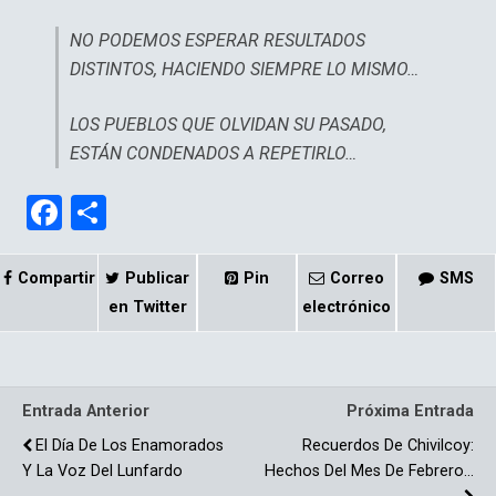
NO PODEMOS ESPERAR RESULTADOS
DISTINTOS, HACIENDO SIEMPRE LO MISMO…
LOS PUEBLOS QUE OLVIDAN SU PASADO,
ESTÁN CONDENADOS A REPETIRLO…
F
C
a
o
ce
m
Compartir
Publicar
Pin
Correo
SMS
b
p
en Twitter
electrónico
o
ar
o
tir
Entrada Anterior
Próxima Entrada
k
El Día De Los Enamorados
Recuerdos De Chivilcoy:
Y La Voz Del Lunfardo
Hechos Del Mes De Febrero…