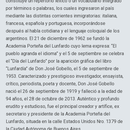
constituye un repertorio léxico o un vocabulario integrado
por términos o palabras, los cuales ingresaron al país
mediante las distintas corrientes inmigratorias: italiana,
francesa, española y portuguesa, incorporándose
después al habla cotidiana y el lenguaje coloquial de los
argentinos. El 21 de diciembre de 1962 se fundó la
Academia Porteña del Lunfardo cuyo lema expresa: “El
pueblo agranda el idioma” y el 5 de septiembre se celebra
el “Día del Lunfardo” por la aparición gráfica del libro
“Lunfardía” de Don José Gobello, el 5 de septiembre de
1953. Caracterizado y prestigioso investigador, ensayista,
crítico, periodista, poeta y docente, Don José Gobello
nació el 26 de septiembre de 1919 y falleció a la edad de
94 años, el 28 de octubre de 2013. Auténtico y profundo
erudito y estudioso, fue el principal creador y artífice, ex
secretario y presidente de la Academia Porteña del
Lunfardo, situada en la calle Estados Unidos Nro. 1379 de
la Ciudad Autónoma de Buenos Aires.