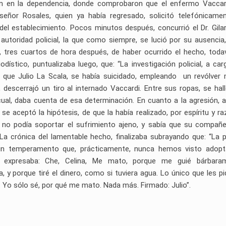
ron en la dependencia, donde comprobaron que el enfermo Vaccar
eñor Rosales, quien ya había regresado, solicitó telefónicamen
r del establecimiento. Pocos minutos después, concurrió el Dr. Gilar
autoridad policial, la que como siempre, se lució por su ausencia
, tres cuartos de hora después, de haber ocurrido el hecho, toda
odístico, puntualizaba luego, que: “La investigación policial, a car
 que Julio La Scala, se había suicidado, empleando un revólver
, descerrajó un tiro al internado Vaccardi. Entre sus ropas, se hal
 cual, daba cuenta de esa determinación. En cuanto a la agresión, a
se aceptó la hipótesis, de que la había realizado, por espíritu y r
, no podía soportar el sufrimiento ajeno, y sabía que su compañ
La crónica del lamentable hecho, finalizaba subrayando que: “La po
a, un temperamento que, prácticamente, nunca hemos visto adopt
, expresaba: Che, Celina, Me mato, porque me guié bárbaram
y porque tiré el dinero, como si tuviera agua. Lo único que les pi
. Yo sólo sé, por qué me mato. Nada más. Firmado: Julio”.