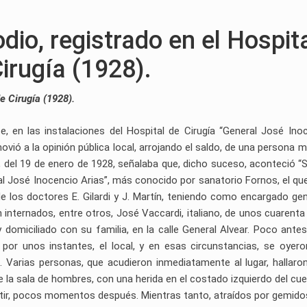
dio, registrado en el Hospit
irugía (1928).
e Cirugía (1928).
, en las instalaciones del Hospital de Cirugía “General José Ino
ovió a la opinión pública local, arrojando el saldo, de una persona m
d”, del 19 de enero de 1928, señalaba que, dicho suceso, aconteció “
eral José Inocencio Arias”, más conocido por sanatorio Fornos, el qu
 de los doctores E. Gilardi y J. Martín, teniendo como encargado gen
 internados, entre otros, José Vaccardi, italiano, de unos cuarenta
 domiciliado con su familia, en la calle General Alvear. Poco antes
 por unos instantes, el local, y en esas circunstancias, se oyer
o. Varias personas, que acudieron inmediatamente al lugar, hallaro
 de la sala de hombres, con una herida en el costado izquierdo del cue
existir, pocos momentos después. Mientras tanto, atraídos por gemido