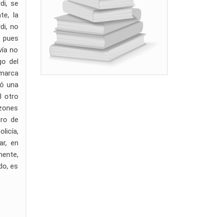
di, se
te, la
di, no
, pues
vía no
go del
 marca
ló una
l otro
azones
ero de
licía,
ar, en
ente,
do, es