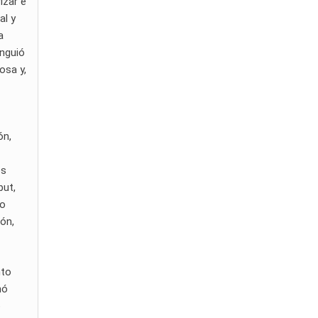
izar e
al y
a
inguió
osa y,
ón,
os
but,
so
ión,
nto
nó
o