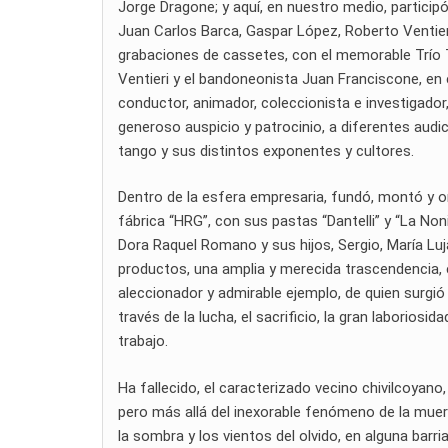
Jorge Dragone; y aquí, en nuestro medio, particip
Juan Carlos Barca, Gaspar López, Roberto Ventie
grabaciones de cassetes, con el memorable Trío T
Ventieri y el bandoneonista Juan Franciscone, en 
conductor, animador, coleccionista e investigado
generoso auspicio y patrocinio, a diferentes audici
tango y sus distintos exponentes y cultores.
Dentro de la esfera empresaria, fundó, montó y 
fábrica “HRG”, con sus pastas “Dantelli” y “La Non
Dora Raquel Romano y sus hijos, Sergio, María Luj
productos, una amplia y merecida trascendencia, 
aleccionador y admirable ejemplo, de quien surgió
través de la lucha, el sacrificio, la gran laboriosi
trabajo.
Ha fallecido, el caracterizado vecino chivilcoyan
pero más allá del inexorable fenómeno de la muerte 
la sombra y los vientos del olvido, en alguna barr