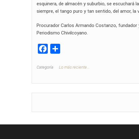
esquinera, de almacén y suburbio, se escuchará la
siempre, el tango puro y tan sentido, del amor, la v
Procurador Carlos Armando Costanzo, fundador y di
Periodismo Chivilcoyano.
F
C
a
o
ce
m
Categoría
Lo más reciente...
b
p
o
ar
o
tir
k