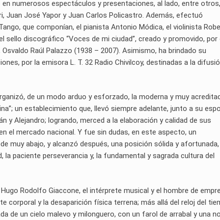
ó en numerosos espectáculos y presentaciones, al lado, entre otros
ri, Juan José Yapor y Juan Carlos Policastro. Además, efectuó
ango, que componían, el pianista Antonio Módica, el violinista Rob
el sello discográfico “Voces de mi ciudad”, creado y promovido, por 
r, Osvaldo Raúl Palazzo (1938 – 2007). Asimismo, ha brindado su
ones, por la emisora L. T. 32 Radio Chivilcoy, destinadas a la difusió
organizó, de un modo arduo y esforzado, la moderna y muy acredita
ina”; un establecimiento que, llevó siempre adelante, junto a su esp
án y Alejandro; logrando, merced a la elaboración y calidad de sus
en el mercado nacional. Y fue sin dudas, en este aspecto, un
 de muy abajo, y alcanzó después, una posición sólida y afortunada,
dad, la paciente perseverancia y, la fundamental y sagrada cultura del
o, Hugo Rodolfo Giaccone, el intérprete musical y el hombre de empr
corporal y la desaparición física terrena; más allá del reloj del tie
iada de un cielo malevo y milonguero, con un farol de arrabal y una n