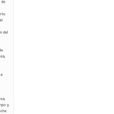
, de
erto
el
n del
da
osa,
 a
esa;
mpo y,
oche