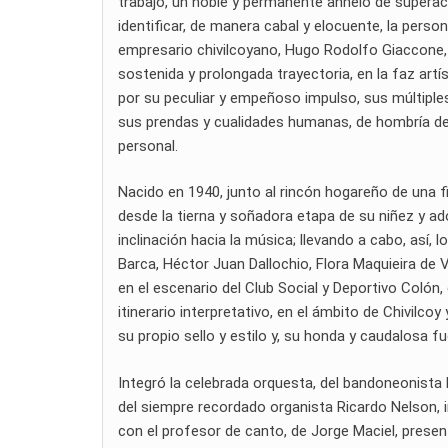
trabajo, un noble y permanente anhelo de superació
identificar, de manera cabal y elocuente, la person
empresario chivilcoyano, Hugo Rodolfo Giaccone, f
sostenida y prolongada trayectoria, en la faz artís
por su peculiar y empeñoso impulso, sus múltiples
sus prendas y cualidades humanas, de hombría de b
personal.
Nacido en 1940, junto al rincón hogareño de una fi
desde la tierna y soñadora etapa de su niñez y ado
inclinación hacia la música; llevando a cabo, así,
Barca, Héctor Juan Dallochio, Flora Maquieira de 
en el escenario del Club Social y Deportivo Colón, d
itinerario interpretativo, en el ámbito de Chivilc
su propio sello y estilo y, su honda y caudalosa f
Integró la celebrada orquesta, del bandoneonista 
del siempre recordado organista Ricardo Nelson, in
con el profesor de canto, de Jorge Maciel, pres