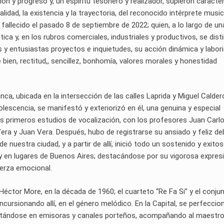
n y progreso y, un espíritu tesonero y realizador, supieron caracter
alidad, la existencia y la trayectoria, del reconocido intérprete music
allecido el pasado 8 de septiembre de 2022; quien, a lo largo de un
tica y, en los rubros comerciales, industriales y productivos, se dist
 y entusiastas proyectos e inquietudes, su acción dinámica y labori
ien, rectitud,, sencillez, bonhomía, valores morales y honestidad
nca, ubicada en la intersección de las calles Laprida y Miguel Calder
lescencia, se manifestó y exteriorizó en él, una genuina y especial
 los primeros estudios de vocalización, con los profesores Juan Carl
Vera y Juan Vera. Después, hubo de registrarse su ansiado y feliz de
e nuestra ciudad, y a partir de allí, inició todo un sostenido y exito
oy y en lugares de Buenos Aires; destacándose por su vigorosa expres
uerza emocional.
Héctor More, en la década de 1960; el cuarteto “Re Fa Si” y el conju
cursionando allí, en el género melódico. En la Capital, se perfeccio
entándose en emisoras y canales porteños, acompañando al maestr