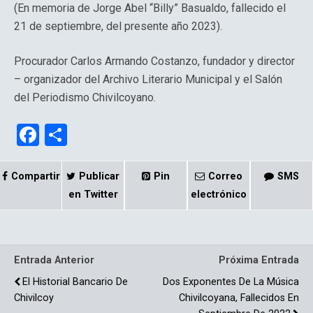
(En memoria de Jorge Abel “Billy” Basualdo, fallecido el
21 de septiembre, del presente año 2023).
Procurador Carlos Armando Costanzo, fundador y director
– organizador del Archivo Literario Municipal y el Salón
del Periodismo Chivilcoyano.
F
C
a
o
ce
m
Compartir
Publicar
Pin
Correo
SMS
b
p
en Twitter
electrónico
o
ar
o
tir
Entrada Anterior
Próxima Entrada
k
El Historial Bancario De
Dos Exponentes De La Música
Chivilcoy
Chivilcoyana, Fallecidos En