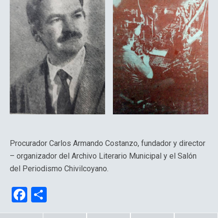
Procurador Carlos Armando Costanzo, fundador y director
– organizador del Archivo Literario Municipal y el Salón
del Periodismo Chivilcoyano.
F
C
a
o