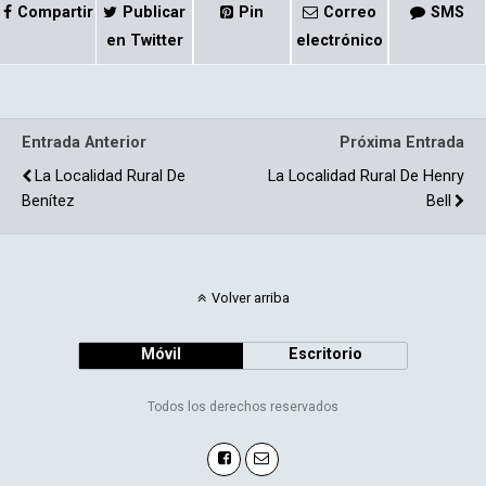
ce
m
Compartir
Publicar
Pin
Correo
SMS
b
p
en Twitter
electrónico
o
ar
o
tir
Entrada Anterior
Próxima Entrada
k
La Localidad Rural De
La Localidad Rural De Henry
Benítez
Bell
Volver arriba
Móvil
Escritorio
Todos los derechos reservados