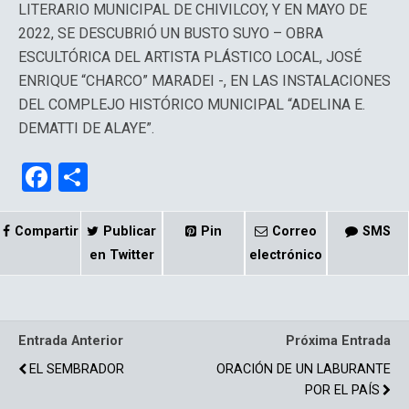
LITERARIO MUNICIPAL DE CHIVILCOY, Y EN MAYO DE
2022, SE DESCUBRIÓ UN BUSTO SUYO – OBRA
ESCULTÓRICA DEL ARTISTA PLÁSTICO LOCAL, JOSÉ
ENRIQUE “CHARCO” MARADEI -, EN LAS INSTALACIONES
DEL COMPLEJO HISTÓRICO MUNICIPAL “ADELINA E.
DEMATTI DE ALAYE”.
F
C
a
o
ce
m
Compartir
Publicar
Pin
Correo
SMS
b
p
en Twitter
electrónico
o
ar
o
tir
Entrada Anterior
Próxima Entrada
k
EL SEMBRADOR
ORACIÓN DE UN LABURANTE
POR EL PAÍS