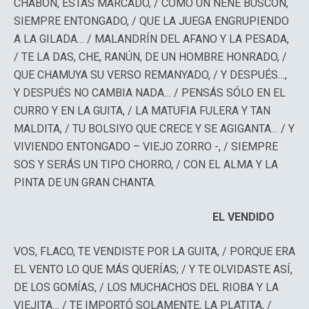
CHABÓN, ESTÁS MARCADO, / COMO UN NENE BUSCÓN,
SIEMPRE ENTONGADO, / QUE LA JUEGA ENGRUPIENDO
A LA GILADA… / MALANDRÍN DEL AFANO Y LA PESADA,
/ TE LA DAS, CHE, RANÚN, DE UN HOMBRE HONRADO, /
QUE CHAMUYA SU VERSO REMANYADO, / Y DESPUÉS…,
Y DESPUÉS NO CAMBIA NADA… / PENSÁS SÓLO EN EL
CURRO Y EN LA GUITA, / LA MATUFIA FULERA Y TAN
MALDITA, / TU BOLSIYO QUE CRECE Y SE AGIGANTA… / Y
VIVIENDO ENTONGADO – VIEJO ZORRO -, / SIEMPRE
SOS Y SERÁS UN TIPO CHORRO, / CON EL ALMA Y LA
PINTA DE UN GRAN CHANTA.
EL VENDIDO
VOS, FLACO, TE VENDISTE POR LA GUITA, / PORQUE ERA
EL VENTO LO QUE MÁS QUERÍAS; / Y TE OLVIDASTE ASÍ,
DE LOS GOMÍAS, / LOS MUCHACHOS DEL RIOBA Y LA
VIEJITA… / TE IMPORTÓ SOLAMENTE, LA PLATITA, /