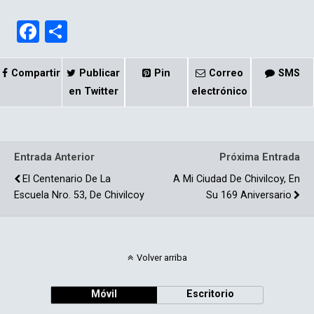
F
C
a
o
ce
m
Compartir
Publicar
Pin
Correo
SMS
b
p
en Twitter
electrónico
o
ar
o
tir
Entrada Anterior
Próxima Entrada
k
El Centenario De La
A Mi Ciudad De Chivilcoy, En
Escuela Nro. 53, De Chivilcoy
Su 169 Aniversario
Volver arriba
Móvil
Escritorio