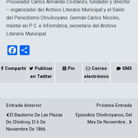
Procurador Carlos Armando Costanzo, fundador y director
– organizador del Archivo Literario Municipal y el Salón
del Periodismo Chivilcoyano. Germán Carlos Nicolini,
máster en P. C. e Informática, secretario del Archivo
Literario Municipal.
F
C
a
o
ce
m
Compartir
Publicar
Pin
Correo
SMS
b
p
en Twitter
electrónico
o
ar
o
tir
Entrada Anterior
Próxima Entrada
k
El Bautismo De Las Plazas
Episodios Chivilcoyanos, Del
De Chivilcoy, El 6 De
Mes De Noviembre…
Noviembre De 1866