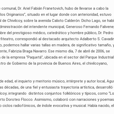
te comunal, Dr. Ariel Fabián Franetovich, hubo de llevarse a cabo la
los Originarios”, situado en el lugar donde con anterioridad, estuvo
 de Chivilcoy, sobre la avenida Calixto Calderón. Dicho Lago, se hab
dministración del intendente municipal, Generoso Fernando Falivene
bre del prestigioso médico, catedrático y hombre público, Dr. Pedro 
fiteatro, correspondió al destacado arquitecto Adalberto S. Cavadin
o, podemos hallar varias tallas en madera, de significativo tamaño, 
nte, Fabrizia Braga Navarro. Ese mismo día, 7 de abril de 2006, se
 de la empresa “Paquetá”, ubicada en el sector del Parque Industrial
ro de Gobierno de la provincia de Buenos Aires, el chivilcoyano,
s de edad, el inquieto y meritorio músico, intérprete y autor local, Agu
as décadas, de una fiel y entusiasta trayectoria artística, desarrolló
ilcoy; integrando distintos conjuntos folklóricos y típicos, como “L
berto Doroteo Flocco. Asimismo, colaboró con narraciones y poemas
o ciclos radiofónicos, de índole evocativa y musical. Había nacido, e