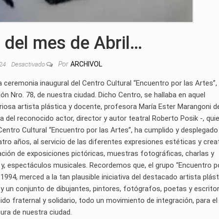
 del mes de Abril…
Por
ARCHIVOL
024
Desactivado
tiva ceremonia inaugural del Centro Cultural “Encuentro por las Artes”,
ón Nro. 78, de nuestra ciudad. Dicho Centro, se hallaba en aquel
oriosa artista plástica y docente, profesora María Ester Marangoni d
del reconocido actor, director y autor teatral Roberto Posik -, qui
 Centro Cultural “Encuentro por las Artes”, ha cumplido y desplegad
tro años, al servicio de las diferentes expresiones estéticas y crea
ación de exposiciones pictóricas, muestras fotográficas, charlas y
s y, espectáculos musicales. Recordemos que, el grupo “Encuentro p
1994, merced a la tan plausible iniciativa del destacado artista plást
 y un conjunto de dibujantes, pintores, fotógrafos, poetas y escrito
do fraternal y solidario, todo un movimiento de integración, para el
ltura de nuestra ciudad.