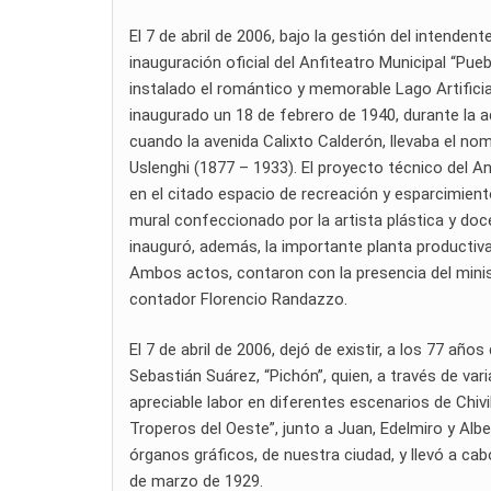
El 7 de abril de 2006, bajo la gestión del intenden
inauguración oficial del Anfiteatro Municipal “Pueb
instalado el romántico y memorable Lago Artificial
inaugurado un 18 de febrero de 1940, durante la a
cuando la avenida Calixto Calderón, llevaba el nom
Uslenghi (1877 – 1933). El proyecto técnico del An
en el citado espacio de recreación y esparcimient
mural confeccionado por la artista plástica y doce
inauguró, además, la importante planta productiva
Ambos actos, contaron con la presencia del minist
contador Florencio Randazzo.
El 7 de abril de 2006, dejó de existir, a los 77 año
Sebastián Suárez, “Pichón”, quien, a través de vari
apreciable labor en diferentes escenarios de Chiv
Troperos del Oeste”, junto a Juan, Edelmiro y Al
órganos gráficos, de nuestra ciudad, y llevó a cab
de marzo de 1929.