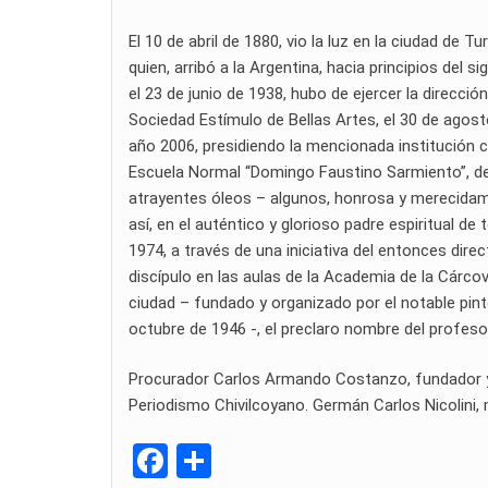
El 10 de abril de 1880, vio la luz en la ciudad de T
quien, arribó a la Argentina, hacia principios del 
el 23 de junio de 1938, hubo de ejercer la direcció
Sociedad Estímulo de Bellas Artes, el 30 de agos
año 2006, presidiendo la mencionada institución cul
Escuela Normal “Domingo Faustino Sarmiento”, de
atrayentes óleos – algunos, honrosa y merecidame
así, en el auténtico y glorioso padre espiritual d
1974, a través de una iniciativa del entonces dir
discípulo en las aulas de la Academia de la Cárco
ciudad – fundado y organizado por el notable pin
octubre de 1946 -, el preclaro nombre del profe
Procurador Carlos Armando Costanzo, fundador y di
Periodismo Chivilcoyano. Germán Carlos Nicolini, m
F
C