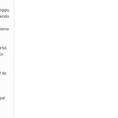
oggio,
aecido
mismo
rtió
En
2 de
cipal.