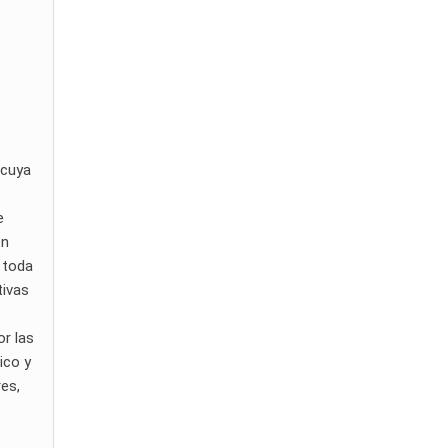
 cuya
e
en
o toda
tivas
or las
ico y
res,