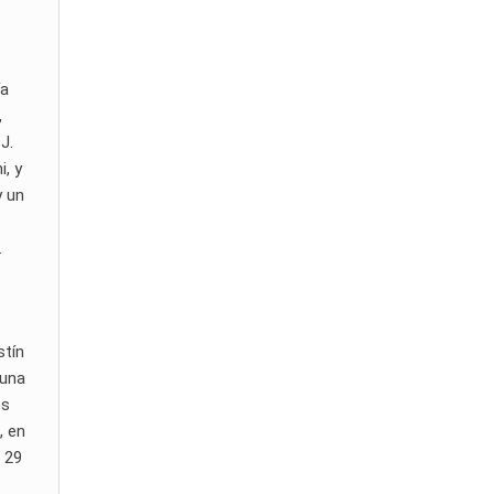
ía
,
J.
i, y
y un
.
stín
 una
os
, en
l 29