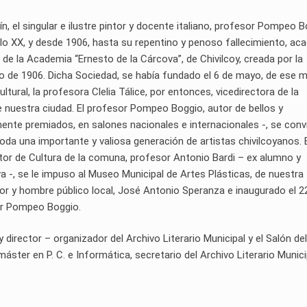
urín, el singular e ilustre pintor y docente italiano, profesor Pompeo B
siglo XX, y desde 1906, hasta su repentino y penoso fallecimiento, ac
n de la Academia “Ernesto de la Cárcova”, de Chivilcoy, creada por la
to de 1906. Dicha Sociedad, se había fundado el 6 de mayo, de ese 
tural, la profesora Clelia Tálice, por entonces, vicedirectora de la
 nuestra ciudad. El profesor Pompeo Boggio, autor de bellos y
nte premiados, en salones nacionales e internacionales -, se convi
e toda una importante y valiosa generación de artistas chivilcoyanos. 
ector de Cultura de la comuna, profesor Antonio Bardi – ex alumno y
va -, se le impuso al Museo Municipal de Artes Plásticas, de nuestra
tor y hombre público local, José Antonio Speranza e inaugurado el 2
sor Pompeo Boggio.
rector – organizador del Archivo Literario Municipal y el Salón del
áster en P. C. e Informática, secretario del Archivo Literario Muni