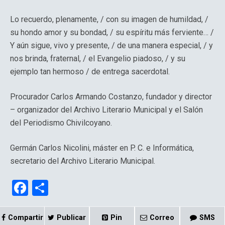
Lo recuerdo, plenamente, / con su imagen de humildad, /
su hondo amor y su bondad, / su espíritu más ferviente… /
Y aún sigue, vivo y presente, / de una manera especial, / y
nos brinda, fraternal, / el Evangelio piadoso, / y su
ejemplo tan hermoso / de entrega sacerdotal.
Procurador Carlos Armando Costanzo, fundador y director
– organizador del Archivo Literario Municipal y el Salón
del Periodismo Chivilcoyano.
Germán Carlos Nicolini, máster en P. C. e Informática,
secretario del Archivo Literario Municipal.
F
C
a
o
ce
m
Compartir
Publicar
Pin
Correo
SMS