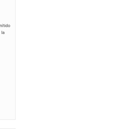
nítido
 la