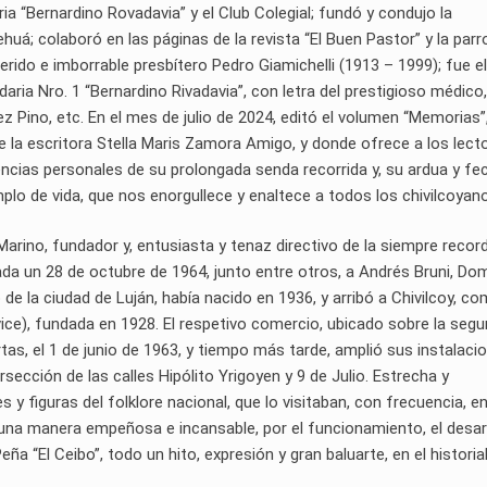
 “Bernardino Rovadavia” y el Club Colegial; fundó y condujo la
á; colaboró en las páginas de la revista “El Buen Pastor” y la parr
uerido e imborrable presbítero Pedro Giamichelli (1913 – 1999); fue el
daria Nro. 1 “Bernardino Rivadavia”, con letra del prestigioso médico,
 Pino, etc. En el mes de julio de 2024, editó el volumen “Memorias”
e la escritora Stella Maris Zamora Amigo, y donde ofrece a los lect
encias personales de su prolongada senda recorrida y, su ardua y f
plo de vida, que nos enorgullece y enaltece a todos los chivilcoyan
é Marino, fundador y, entusiasta y tenaz directivo de la siempre reco
creada un 28 de octubre de 1964, junto entre otros, a Andrés Bruni, Do
e la ciudad de Luján, había nacido en 1936, y arribó a Chivilcoy, c
vice), fundada en 1928. El respetivo comercio, ubicado sobre la seg
rtas, el 1 de junio de 1963, y tiempo más tarde, amplió sus instalaci
rsección de las calles Hipólito Yrigoyen y 9 de Julio. Estrecha y
y figuras del folklore nacional, que lo visitaban, con frecuencia, e
una manera empeñosa e incansable, por el funcionamiento, el desar
ña “El Ceibo”, todo un hito, expresión y gran baluarte, en el historia