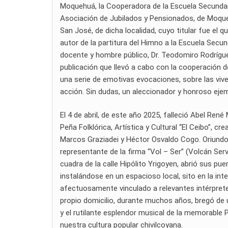
Moquehuá, la Cooperadora de la Escuela Secundaria
Asociación de Jubilados y Pensionados, de Moquehu
San José, de dicha localidad, cuyo titular fue el q
autor de la partitura del Himno a la Escuela Secun
docente y hombre público, Dr. Teodomiro Rodríguez
publicación que llevó a cabo con la cooperación d
una serie de emotivas evocaciones, sobre las viv
acción. Sin dudas, un aleccionador y honroso ejem
El 4 de abril, de este año 2025, falleció Abel Ren
Peña Folklórica, Artística y Cultural “El Ceibo”, 
Marcos Graziadei y Héctor Osvaldo Cogo. Oriundo d
representante de la firma “Vol – Ser” (Volcán Ser
cuadra de la calle Hipólito Yrigoyen, abrió sus pue
instalándose en un espacioso local, sito en la inte
afectuosamente vinculado a relevantes intérpretes 
propio domicilio, durante muchos años, bregó de 
y el rutilante esplendor musical de la memorable Pe
nuestra cultura popular chivilcoyana.