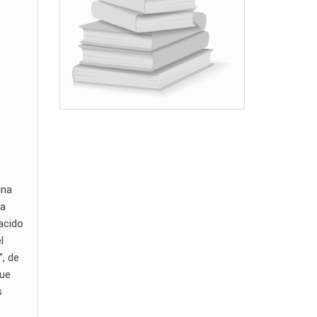
una
ca
nacido
l
”, de
que
s