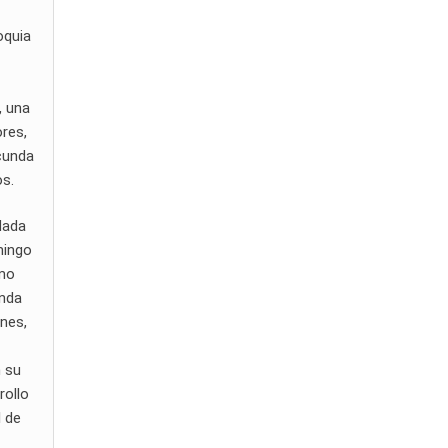
oquia
, una
ores,
ecunda
os.
rdada
mingo
omo
unda
ones,
n su
rollo
l de