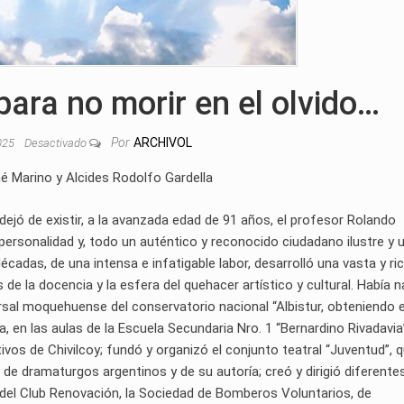
para no morir en el olvido…
Por
ARCHIVOL
025
Desactivado
é Marino y Alcides Rodolfo Gardella
dejó de existir, a la avanzada edad de 91 años, el profesor Rolando
personalidad y, todo un auténtico y reconocido ciudadano ilustre y 
écadas, de una intensa e infatigable labor, desarrolló una vasta y ri
 de la docencia y la esfera del quehacer artístico y cultural. Había 
rsal moquehuense del conservatorio nacional “Albistur, obteniendo e
, en las aulas de la Escuela Secundaria Nro. 1 “Bernardino Rivadavia
os de Chivilcoy; fundó y organizó el conjunto teatral “Juventud”, 
e dramaturgos argentinos y de su autoría; creó y dirigió diferente
s del Club Renovación, la Sociedad de Bomberos Voluntarios, de