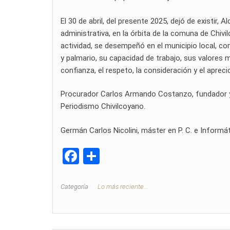
El 30 de abril, del presente 2025, dejó de existir,
administrativa, en la órbita de la comuna de Chivi
actividad, se desempeñó en el municipio local, com
y palmario, su capacidad de trabajo, sus valores m
confianza, el respeto, la consideración y el aprec
Procurador Carlos Armando Costanzo, fundador y di
Periodismo Chivilcoyano.
Germán Carlos Nicolini, máster en P. C. e Inform
F
C
a
o
ce
m
Categoría
Lo más reciente...
b
p
o
ar