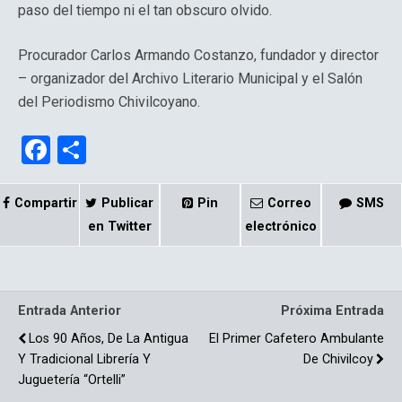
paso del tiempo ni el tan obscuro olvido.
Procurador Carlos Armando Costanzo, fundador y director
– organizador del Archivo Literario Municipal y el Salón
del Periodismo Chivilcoyano.
F
C
a
o
ce
m
Compartir
Publicar
Pin
Correo
SMS
b
p
en Twitter
electrónico
o
ar
o
tir
Entrada Anterior
Próxima Entrada
k
Los 90 Años, De La Antigua
El Primer Cafetero Ambulante
Y Tradicional Librería Y
De Chivilcoy
Juguetería “Ortelli”