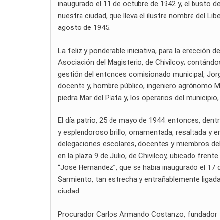
inaugurado el 11 de octubre de 1942 y, el busto del
nuestra ciudad, que lleva el ilustre nombre del Lib
agosto de 1945.
La feliz y ponderable iniciativa, para la erecció
Asociación del Magisterio, de Chivilcoy; contándo
gestión del entonces comisionado municipal, Jorge
docente y, hombre público, ingeniero agrónomo Ma
piedra Mar del Plata y, los operarios del municipio
El día patrio, 25 de mayo de 1944, entonces, dent
y esplendoroso brillo, ornamentada, resaltada y 
delegaciones escolares, docentes y miembros del
en la plaza 9 de Julio, de Chivilcoy, ubicado frente 
“José Hernández”, que se había inaugurado el 17 
Sarmiento, tan estrecha y entrañablemente ligada a
ciudad.
Procurador Carlos Armando Costanzo, fundador y di