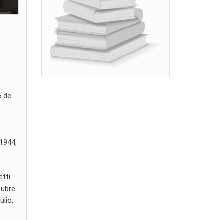
5 de
 1944,
etti
tubre
ulio,