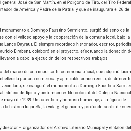
 general José de San Martín, en el Polígono de Tiro, del Tiro Federal
ertador de América y Padre de la Patria, y que se inaugurara el 26 de
n del monumento a Domingo Faustino Sarmiento, surgió del seno de la
se con el valioso apoyo y la cooperación de la comuna local, bajo la
 Lance Dayraut. El siempre recordado historiador, escritor, periodis
uricio Birabent, colaboró en el proyecto, efectuando la donación de
, llevaron a cabo la ejecución de los respectivos trabajos.
ro del marco de una importante ceremonia oficial, que adquirió luci
embellecida por una numerosa y apreciable concurrencia, de diferent
 vecindario, se inauguró el monumento a Domingo Faustino Sarmie
al edificio de típico y pintoresco estilo colonial, del Colegio Nacional
de mayo de 1939. Un auténtico y honroso homenaje, a la figura de
 la historia lugareña, la vida y, el genuino y profundo sentir de nue
rector – organizador del Archivo Literario Municipal y el Salón del