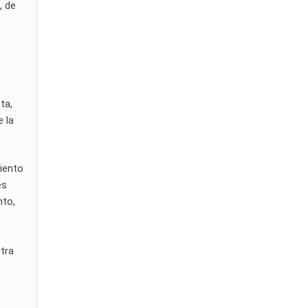
, de
ta,
 la
miento
es
nto,
stra