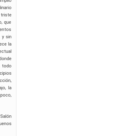
amplio
inario
triste
o, que
ientos
 y sin
ece la
ectual
 donde
, todo
cipios
cción,
jo, la
mpoco,
 Salón
Buenos