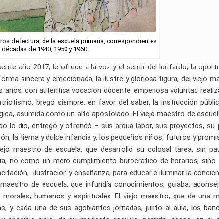
ibros de lectura, de la escuela primaria, correspondientes
s décadas de 1940, 1950 y 1960.
esente año 2017, le ofrece a la voz y el sentir del lunfardo, la oport
forma sincera y emocionada, la ilustre y gloriosa figura, del viejo m
os años, con auténtica vocación docente, empeñosa voluntad realiz
triotismo, bregó siempre, en favor del saber, la instrucción públic
ica, asumida como un alto apostolado. El viejo maestro de escuel
o lo dio, entregó y ofrendó – sus ardua labor, sus proyectos, su 
n, la tierna y dulce infancia y, los pequeños niños, futuros y promi
ejo maestro de escuela, que desarrolló su colosal tarea, sin pa
cia, no como un mero cumplimiento burocrático de horarios, sin
itación, ilustración y enseñanza, para educar e iluminar la concienc
o maestro de escuela, que infundía conocimientos, guiaba, aconsej
s morales, humanos y espirituales. El viejo maestro, que de una 
ías, y cada una de sus agobiantes jornadas, junto al aula, los banc