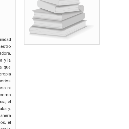
unidad
aestro
adora,
a y la
a, que
propia
sorios
usa ni
o como
ia, el
aba y,
manera
os, el