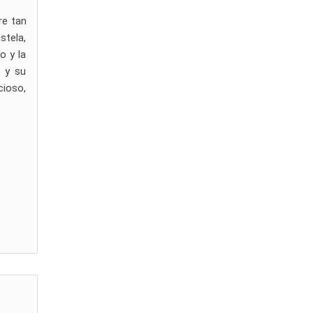
re tan
stela,
o y la
n y su
cioso,