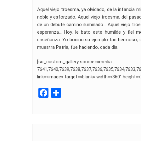
Aquel viejo troesma, ya olvidado, de la infancia m
noble y esforzado. Aquel viejo troesma, del pasado
de un debute camino iluminado… Aquel viejo troesm
esperanza… Hoy, le bato este humilde y fiel me
enseñanza. Yo bocino su ejemplo tan hermoso, d
muestra Patria, fue haciendo, cada día.
[su_custom_gallery source=»media:
7641,7640,7639,7638,7637,7636,7635,7634,7633,76
link=»image» target=»blank» width=»360″ height=»
F
C
a
o
ce
m
b
p
o
ar