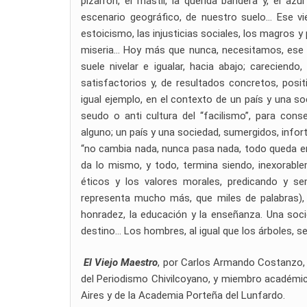
pizarrón, el mástil, la querida bandera y, el az
escenario geográfico, de nuestro suelo… Ese vi
estoicismo, las injusticias sociales, los magros y p
miseria… Hoy más que nunca, necesitamos, ese a
suele nivelar e igualar, hacia abajo; careciend
satisfactorios y, de resultados concretos, pos
igual ejemplo, en el contexto de un país y una s
seudo o anti cultura del “facilismo”, para conse
alguno; un país y una sociedad, sumergidos, infor
“no cambia nada, nunca pasa nada, todo queda en
da lo mismo, y todo, termina siendo, inexorabl
éticos y los valores morales, predicando y s
representa mucho más, que miles de palabras), y 
honradez, la educación y la enseñanza. Una socie
destino… Los hombres, al igual que los árboles, s
El Viejo Maestro
, por Carlos Armando Costanzo, f
del Periodismo Chivilcoyano, y miembro académic
Aires y de la Academia Porteña del Lunfardo.