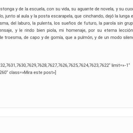
istonga y de la escuela, con su vida, su aguante de novela, y su cuo
, junto al aula y la posta escarapela, que cinchando, dejó la lunga e
a, del laburo, la pulenta, los sueños de futuro, la parola sin grup
nsaje, y le rindo bien piola, mi homenaje, por su eterna lecció
e troesma, de capo y de gomía, que a pulmón, y de un modo silen
32,7631,7630,7629,7628,7627,7626,7625,7624,7623,7622″ limit=»-1″
260″ class=»Mira este post»]