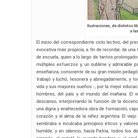
Ilustraciones, de distintos l
a la
El inicio del correspondiente ciclo lectivo, del pr
evocativa más propicia, a fin de recordar, de una 
de escuela, quien a lo largo de tantos prolongad
múltiples esfuerzos y, un sublime y admirable pa
enseñanza, consciente de su gran misión pedagóg
trabajó y luchó, tesonera y abnegadamente, y tod
vida y sus mayores sueños -, por la mejor educació
hombres, del país y el mundo del mañana. El vi
descanso; interpretando la función de la docen
una digna y enaltecedora obra de formación, capac
corazón y el alma de la niñez argentina. El viej
sembraba e inculcaba principios éticos y valore
humilde, y en silencio, hacía Patria, todos los d