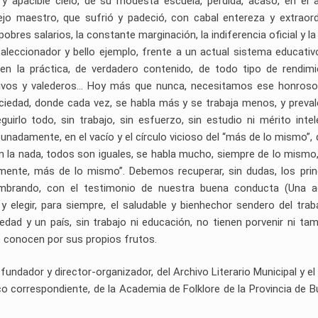
ul y apacible cielo, de su modesta escuela, perdida, acaso, en el 
ejo maestro, que sufrió y padeció, con cabal entereza y extraord
obres salarios, la constante marginación, la indiferencia oficial y la 
leccionador y bello ejemplo, frente a un actual sistema educativ
o, en la práctica, de verdadero contenido, de todo tipo de rendim
itivos y valederos… Hoy más que nunca, necesitamos ese honroso
ociedad, donde cada vez, se habla más y se trabaja menos, y preval
guirlo todo, sin trabajo, sin esfuerzo, sin estudio ni mérito intel
tunadamente, en el vacío y el círculo vicioso del “más de lo mismo”,
 la nada, todos son iguales, se habla mucho, siempre de lo mismo
emente, más de lo mismo”. Debemos recuperar, sin dudas, los prin
embrando, con el testimonio de nuestra buena conducta (Una a
elegir, para siempre, el saludable y bienhechor sendero del traba
dad y un país, sin trabajo ni educación, no tienen porvenir ni ta
e conocen por sus propios frutos.
undador y director-organizador, del Archivo Literario Municipal y el
o correspondiente, de la Academia de Folklore de la Provincia de 