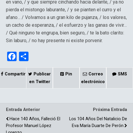
en vano, / y que siempre cinchando hacia delante, / ya no
pierda el mistongo laburante, / y se pianten el curro y el
afano… / Volvamos a un gran kilo de pujanza, / los valores,
un cacho de esperanza, / el esfuerzo y las ganas de vivir…
/ Qué ninguno te engrupa, bien seguro, / te la bato clarito:
Sin laburo, / no hay presente ni existe porvenir.
F
C
a
o
ce
m
Compartir
Publicar
Pin
Correo
SMS
b
p
en Twitter
electrónico
o
ar
o
tir
Entrada Anterior
Próxima Entrada
k
Hace 140 Años, Falleció El
Los 104 Años Del Natalicio De
Profesor Manuel López
Eva María Duarte De Perón
Lorenzo